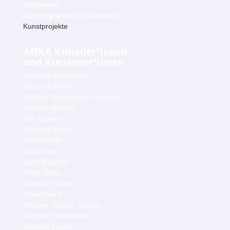
Akademien
Kursprogramm als Download
Kunstprojekte
ARKA Künstler*innen
und Kursleiter*innen
Gerhard Abbenhaus
Susanne Faber
Herbert Siemandel-Feldmann
Michael Siewert
Ilse Straeter
Christine Ermer
Doro Hülder
Jutta Nase
Caro Wysocki
Chris Tettke
Claudia Tebben
Maria Wuch
Michael „Scholli“ Scholz
Barbara Freshwater
Barbara Zapke