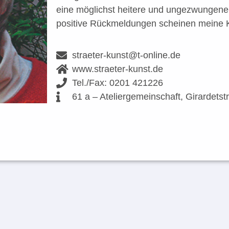
eine möglichst heitere und ungezwungene
positive Rückmeldungen scheinen meine 
straeter-kunst@t-online.de
www.straeter-kunst.de
Tel./Fax: 0201 421226
61 a – Ateliergemeinschaft, Girardetst
Ilse Straeter, Golfe du Morbihan / Br
Ilse Straeter, Haiku Sommerros
Ilse Straeter, Duo I
Aquarell und Tusche, 25 x 25 cm
Acryl auf Leinwand, 40 x 40 cm
Aquarell, 36 x 48 cm