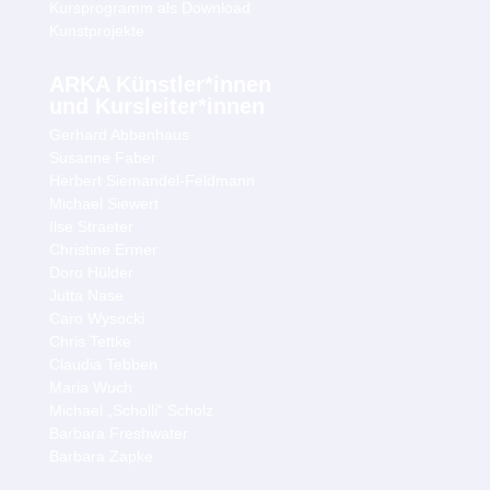
Kursprogramm als Download
Kunstprojekte
ARKA Künstler*innen
und Kursleiter*innen
Gerhard Abbenhaus
Susanne Faber
Herbert Siemandel-Feldmann
Michael Siewert
Ilse Straeter
Christine Ermer
Doro Hülder
Jutta Nase
Caro Wysocki
Chris Tettke
Claudia Tebben
Maria Wuch
Michael „Scholli“ Scholz
Barbara Freshwater
Barbara Zapke