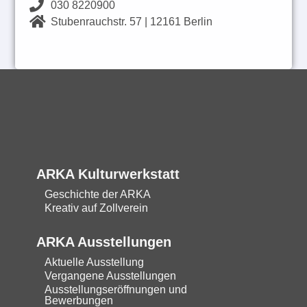
030 8220900
Stubenrauchstr. 57 | 12161 Berlin
Jutta Nase, Secrets Secrets
Jutta Nase, Eulenschlaf
Jutta Nase, Rapunzel
Öl / Mischtechnik auf Leinwand, 130 x 190
Öl / Mischtechnik auf Leinwand, 190 x 130
Öl / Mischtechnik auf Leinwand, 150 x 110
cm
cm
cm
ARKA Kulturwerkstatt
Geschichte der ARKA
Kreativ auf Zollverein
ARKA Ausstellungen
Aktuelle Ausstellung
Vergangene Ausstellungen
Ausstellungseröffnungen und
Bewerbungen