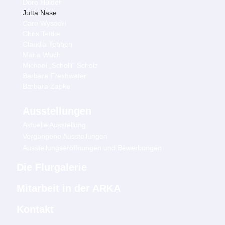
Doro Hülder
Jutta Nase
Caro Wysocki
Chris Tettke
Claudia Tebben
Maria Wuch
Michael „Scholli“ Scholz
Barbara Freshwater
Barbara Zapke
Ausstellungen
Aktuelle Ausstellung
Vergangene Ausstellungen
Ausstellungseröffnungen und Bewerbungen
Die Flurgalerie
Mitarbeit in der ARKA
Kontakt